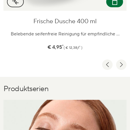
Wellness Dusche 400 ml
Zum
Produkt
…
Milde seifenfreie Reinigung für empfindliche Haut
*
Preis
€ 4,95
*
€ 12,38/l
Produktserien