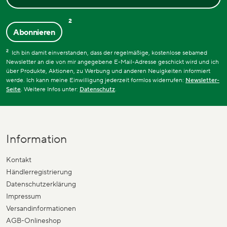
2
Abonnieren
2
Ich bin damit einverstanden, dass der regelmäßige, kostenlose sebamed
Newsletter an die von mir angegebene E-Mail-Adresse geschickt wird und ich
über Produkte, Aktionen, zu Werbung und anderen Neuigkeiten informiert
werde. Ich kann meine Einwilligung jederzeit formlos widerrufen:
Newsletter-
Seite
. Weitere Infos unter:
Datenschutz
.
Information
Kontakt
Händlerregistrierung
Datenschutzerklärung
Impressum
Versandinformationen
AGB-Onlineshop