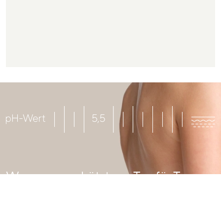
Was genau schützt uns Tag für Tag vor
schädlichen Umwelteinflüssen?
Was ist eigentlich der pH-Wert? Klar, den Begriff kennen