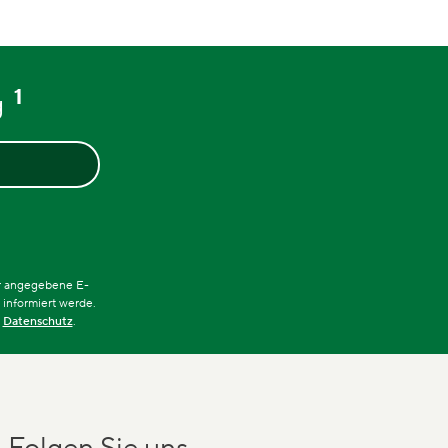
1
g
ir angegebene E-
informiert werde.
:
Datenschutz
.
Folgen Sie uns