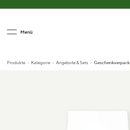
Zum Hauptinhalt springen
Zur Suche springen
Zum Footer springen
Menü
Produkte
Kategorie
Angebote & Sets
Geschenkverpac