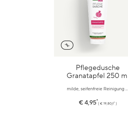
Pflegedusche
Zum
Produkt
Granatapfel 250 m
milde, seifenfreie Reinigung 
*
Preis
€ 4,95
*
€ 19,80/l