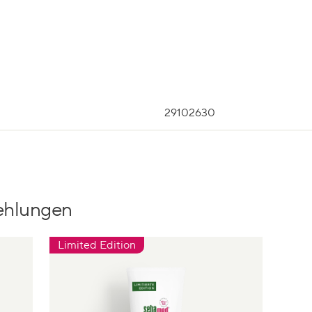
29102630
ehlungen
Limited Edition