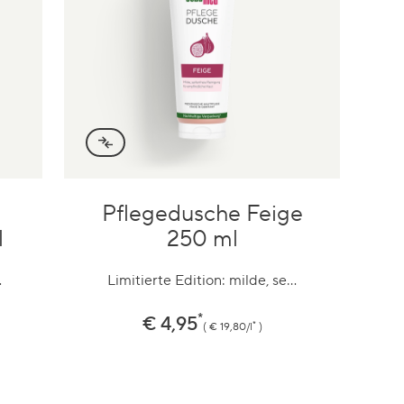
Pflegedusche Feige
Zum
Produkt
l
250 ml
…
Limitierte Edition: milde, se…
*
Preis
€ 4,95
*
€ 19,80/l