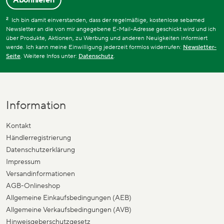
2
Ich bin damit einverstanden, dass der regelmäßige, kostenlose sebamed
Newsletter an die von mir angegebene E-Mail-Adresse geschickt wird und ich
über Produkte, Aktionen, zu Werbung und anderen Neuigkeiten informiert
werde. Ich kann meine Einwilligung jederzeit formlos widerrufen:
Newsletter-
Seite
. Weitere Infos unter:
Datenschutz
.
Information
Kontakt
Händlerregistrierung
Datenschutzerklärung
Impressum
Versandinformationen
AGB-Onlineshop
Allgemeine Einkaufsbedingungen (AEB)
Allgemeine Verkaufsbedingungen (AVB)
Hinweisgeberschutzgesetz