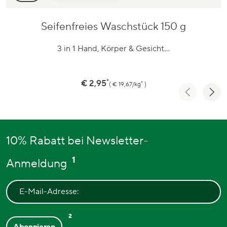
Seifenfreies Waschstück 150 g
Zum
Produkt
3 in 1 Hand, Körper & Gesicht…
*
Preis
€ 2,95
*
€ 19,67/kg
10% Rabatt bei Newsletter-
1
Anmeldung
E-Mail-Adresse:
2
Abonnieren